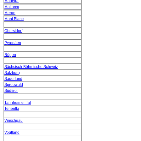
Madeira
Mallorca
Meran
Mont Blanc
Oberstdorf
Pyrenäen
Rügen
Sächsisch-Böhmische Schweiz
Salzburg
Sauerland
Spreewald
Südtirol
Tannheimer Tal
Teneriffa
Vinschgau
Vogtland