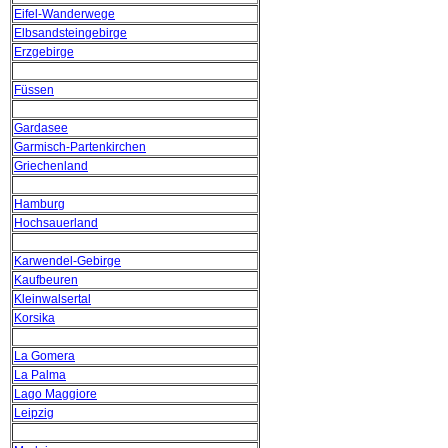
Eifel-Wanderwege
Elbsandsteingebirge
Erzgebirge
Füssen
Gardasee
Garmisch-Partenkirchen
Griechenland
Hamburg
Hochsauerland
Karwendel-Gebirge
Kaufbeuren
Kleinwalsertal
Korsika
La Gomera
La Palma
Lago Maggiore
Leipzig