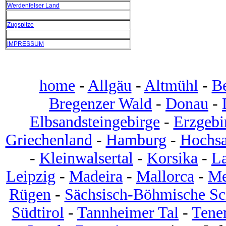
Werdenfelser Land
Zugspitze
IMPRESSUM
home
-
Allgäu
-
Altmühl
-
B
Bregenzer Wald
-
Donau
-
Elbsandsteingebirge
-
Erzgebi
Griechenland
-
Hamburg
-
Hochsa
-
Kleinwalsertal
-
Korsika
-
L
Leipzig
-
Madeira
-
Mallorca
-
Me
Rügen
-
Sächsisch-Böhmische S
Südtirol
-
Tannheimer Tal
-
Tener